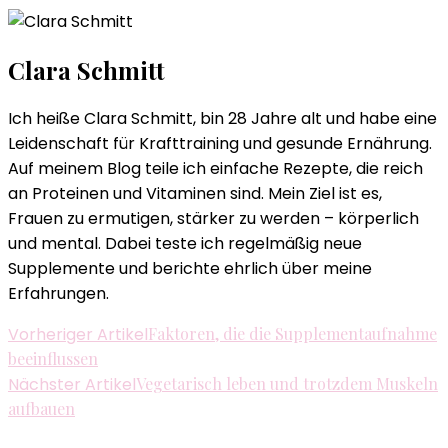
Clara Schmitt
Ich heiße Clara Schmitt, bin 28 Jahre alt und habe eine
Leidenschaft für Krafttraining und gesunde Ernährung.
Auf meinem Blog teile ich einfache Rezepte, die reich
an Proteinen und Vitaminen sind. Mein Ziel ist es,
Frauen zu ermutigen, stärker zu werden – körperlich
und mental. Dabei teste ich regelmäßig neue
Supplemente und berichte ehrlich über meine
Erfahrungen.
Beitragsnavigation
Vorheriger Artikel
Faktoren, die die Supplementaufnahme
beeinflussen
Nächster Artikel
Vegetarisch leben und trotzdem Muskeln
aufbauen